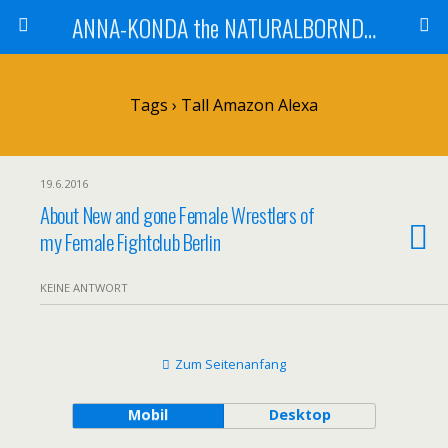
ANNA-KONDA the NATURALBORNDOM
Tags › Tall Amazon Alexa
19.6.2016
About New and gone Female Wrestlers of
my Female Fightclub Berlin
KEINE ANTWORT
Zum Seitenanfang
Mobil
Desktop